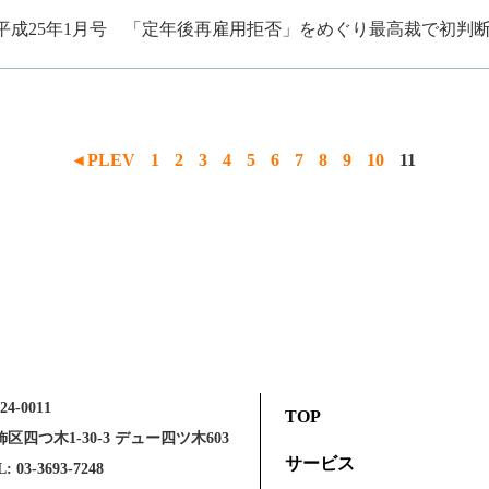
平成25年1月号
「定年後再雇用拒否」をめぐり最高裁で初判
◂ PLEV
1
2
3
4
5
6
7
8
9
10
11
24-0011
TOP
区四つ木1-30-3 デュー四ツ木603
サービス
: 03-3693-7248