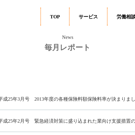
TOP
サービス
労働相談
労働保険の手続き
社会保険の手続き
電子申請
給与計算
就業規則作成
助成金
調査立会
労働保険特別加入
News
毎月レポート
平成25年3月号
2013年度の各種保険料額保険料率が決まりま
平成25年2月号
緊急経済対策に盛り込まれた業向け支援措置