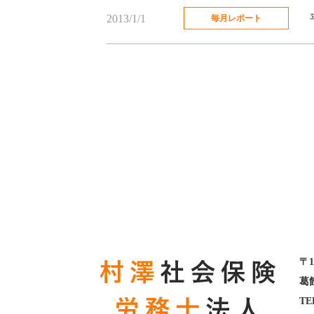
2013/1/1
毎月レポート
〒1
葛飾
TEL